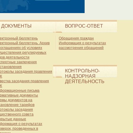
ДОКУМЕНТЫ
ВОПРОС-ОТВЕТ
ектронный бюллетень
Обращения граждан
ектронный бюллетень. Архив
Информация о результатах
соглашениях об условиях
рассмотрения обращений
уществления регулируемых
дов деятельности
спертные заключения
становления
КОНТРОЛЬНО-
отоколы заседания правления
НАДЗОРНАЯ
К
вестка заседания правления
ДЕЯТЕЛЬНОСТЬ
К
формационные письма
рмативные документы
рмы документов на
тановление тарифов
отоколы заседания
щественного совета
крытые данные
формация о результатах
оверок, проведенных в