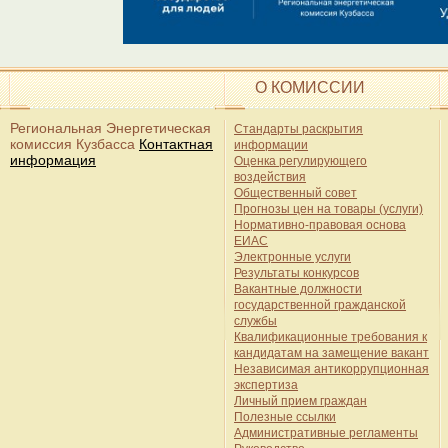
О КОМИССИИ
Региональная Энергетическая
Стандарты раскрытия
комиссия Кузбасса
Контактная
информации
информация
Оценка регулирующего
воздействия
Общественный совет
Прогнозы цен на товары (услуги)
Нормативно-правовая основа
ЕИАС
Электронные услуги
Результаты конкурсов
Вакантные должности
государственной гражданской
службы
Квалификационные требования к
кандидатам на замещение вакант
Независимая антикоррупционная
экспертиза
Личный прием граждан
Полезные ссылки
Административные регламенты