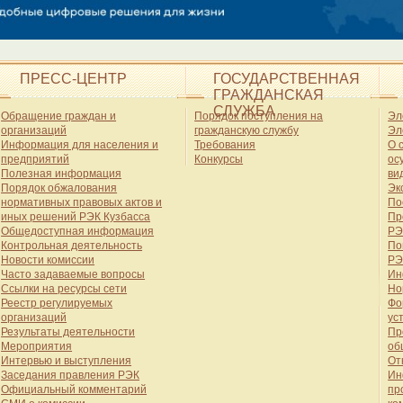
ПРЕСС-ЦЕНТР
ГОСУДАРСТВЕННАЯ
ГРАЖДАНСКАЯ
СЛУЖБА
Обращение граждан и
Порядок поступления на
Эл
организаций
гражданскую службу
Эл
Информация для населения и
Требования
О 
предприятий
Конкурсы
ос
Полезная информация
ви
Порядок обжалования
Эк
нормативных правовых актов и
По
иных решений РЭК Кузбасса
Пр
Общедоступная информация
РЭ
Контрольная деятельность
По
Новости комиссии
РЭ
Часто задаваемые вопросы
Ин
Ссылки на ресурсы сети
Но
Реестр регулируемых
Фо
организаций
ус
Результаты деятельности
Пр
Мероприятия
об
Интервью и выступления
От
Заседания правления РЭК
Ин
Официальный комментарий
пр