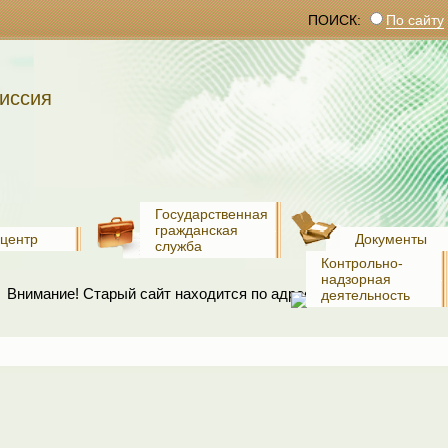
ПОИСК:
По сайту
иссия
Государственная
гражданская
-центр
Документы
служба
Контрольно-
надзорная
Внимание! Старый сайт находится по адресу:
www.old.recko.ru
деятельность