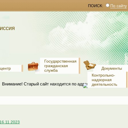
ПОИСК:
По сайту
иссия
Государственная
гражданская
-центр
Документы
служба
Контрольно-
надзорная
Внимание! Старый сайт находится по адресу:
www.old.recko.ru
деятельность
16.11.2023