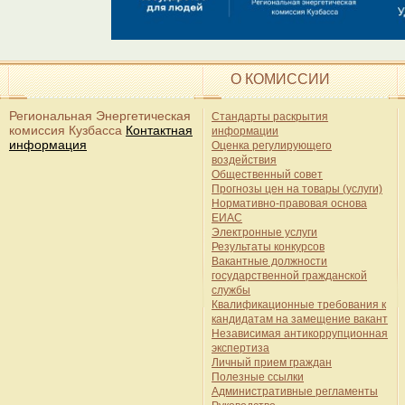
О КОМИССИИ
Региональная Энергетическая
Стандарты раскрытия
комиссия Кузбасса
Контактная
информации
информация
Оценка регулирующего
воздействия
Общественный совет
Прогнозы цен на товары (услуги)
Нормативно-правовая основа
ЕИАС
Электронные услуги
Результаты конкурсов
Вакантные должности
государственной гражданской
службы
Квалификационные требования к
кандидатам на замещение вакант
Независимая антикоррупционная
экспертиза
Личный прием граждан
Полезные ссылки
Административные регламенты