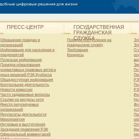
ПРЕСС-ЦЕНТР
ГОСУДАРСТВЕННАЯ
ГРАЖДАНСКАЯ
СЛУЖБА
Обращение граждан и
Порядок поступления на
Эл
организаций
гражданскую службу
Эл
Информация для населения и
Требования
О 
предприятий
Конкурсы
ос
Полезная информация
ви
Порядок обжалования
Эк
нормативных правовых актов и
По
иных решений РЭК Кузбасса
Пр
Общедоступная информация
РЭ
Контрольная деятельность
По
Новости комиссии
РЭ
Часто задаваемые вопросы
Ин
Ссылки на ресурсы сети
Но
Реестр регулируемых
Фо
организаций
ус
Результаты деятельности
Пр
Мероприятия
об
Интервью и выступления
От
Заседания правления РЭК
Ин
Официальный комментарий
пр