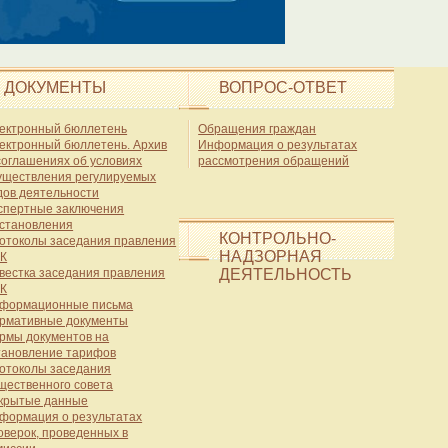
ДОКУМЕНТЫ
ВОПРОС-ОТВЕТ
ектронный бюллетень
Обращения граждан
ектронный бюллетень. Архив
Информация о результатах
соглашениях об условиях
рассмотрения обращений
уществления регулируемых
дов деятельности
спертные заключения
становления
КОНТРОЛЬНО-
отоколы заседания правления
НАДЗОРНАЯ
К
вестка заседания правления
ДЕЯТЕЛЬНОСТЬ
К
формационные письма
рмативные документы
рмы документов на
тановление тарифов
отоколы заседания
щественного совета
крытые данные
формация о результатах
оверок, проведенных в