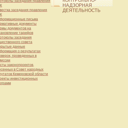
КОНТРОЛЬНО-
отоколы заседания правления
НАДЗОРНАЯ
К
вестка заседания правления
ДЕЯТЕЛЬНОСТЬ
К
формационные письма
рмативные документы
рмы документов на
тановление тарифов
отоколы заседания
щественного совета
крытые данные
формация о результатах
оверок, проведенных в
миссии
ксты законопроектов,
есенных в Совет народных
путатов Кемеровской области
оекты инвестиционных
ограмм