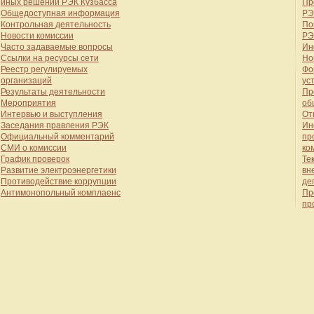
иных решений РЭК Кузбасса
Пр
Общедоступная информация
РЭ
Контрольная деятельность
По
Новости комиссии
РЭ
Часто задаваемые вопросы
Ин
Ссылки на ресурсы сети
Но
Реестр регулируемых
Фо
организаций
ус
Результаты деятельности
Пр
Мероприятия
об
Интервью и выступления
От
Заседания правления РЭК
Ин
Официальный комментарий
пр
СМИ о комиссии
ко
График проверок
Те
Развитие электроэнергетики
вн
Противодействие коррупции
де
Антимонопольный комплаенс
Пр
пр