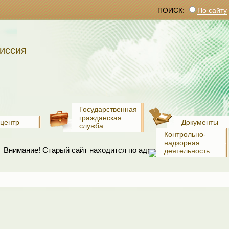
ПОИСК:
По сайту
иссия
Государственная
гражданская
-центр
Документы
служба
Контрольно-
надзорная
Внимание! Старый сайт находится по адресу:
www.old.recko.ru
деятельность