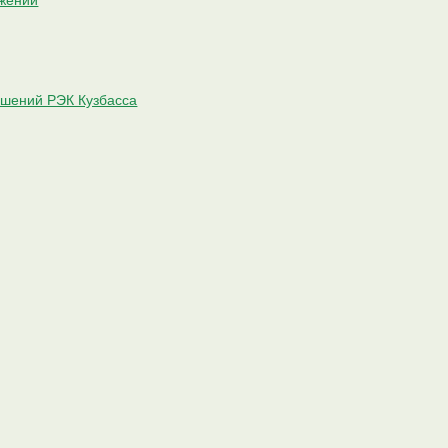
яжений
ешений РЭК Кузбасса