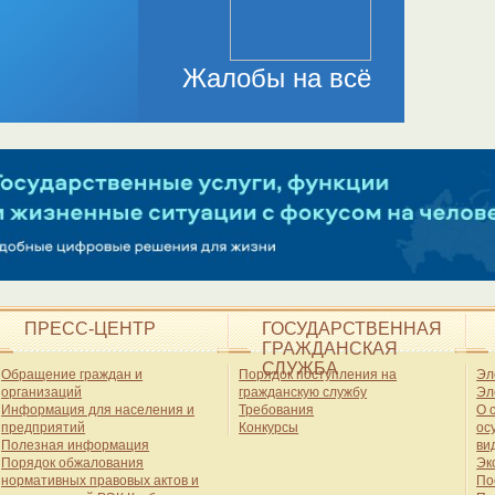
ПРЕСС-ЦЕНТР
ГОСУДАРСТВЕННАЯ
ГРАЖДАНСКАЯ
СЛУЖБА
Обращение граждан и
Порядок поступления на
Эл
организаций
гражданскую службу
Эл
Информация для населения и
Требования
О 
предприятий
Конкурсы
ос
Полезная информация
ви
Порядок обжалования
Эк
нормативных правовых актов и
По